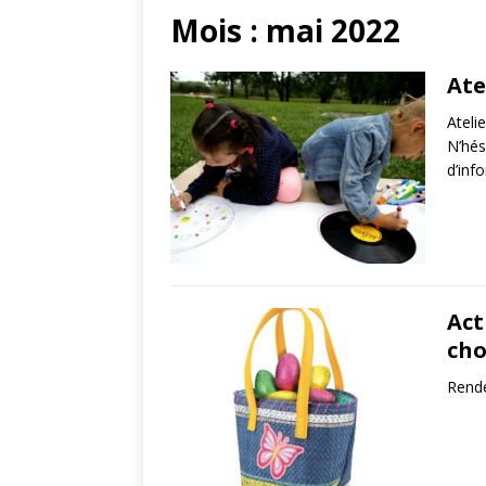
Mois :
mai 2022
Ate
Ateli
N’hés
d’inf
Act
cho
Rende