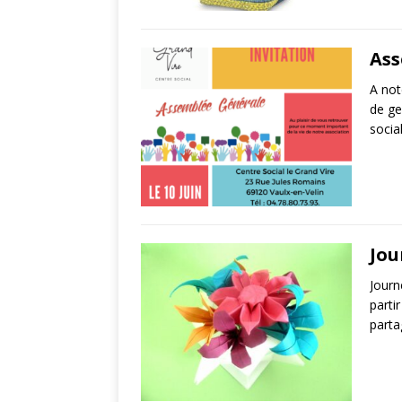
Ass
A not
de ge
socia
Jou
Journ
parti
parta