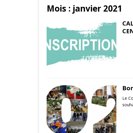
Mois :
janvier 2021
CAL
CEN
Bon
Le Co
souha